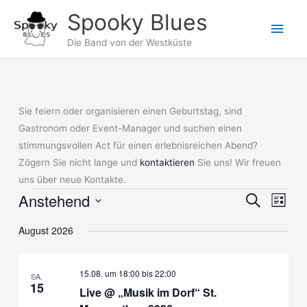
Zum
Spooky Blues
Hau
Inhalt
springen
Die Band von der Westküste
Sie feiern oder organisieren einen Geburtstag, sind
Gastronom oder Event-Manager und suchen einen
stimmungsvollen Act für einen erlebnisreichen Abend?
Zögern Sie nicht lange und
kontaktieren
Sie uns! Wir freuen
uns über neue Kontakte.
Anstehend
Veranstaltungen
Veranstaltung
Suche
Verans
Liste
Suche
Ansich
Datum
August 2026
und
Naviga
wählen.
Ansichten,
Navigation
15.08. um 18:00
bis
22:00
SA.
15
Live @ „Musik im Dorf“ St.