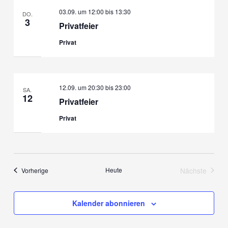
03.09. um 12:00
bis
13:30
DO.
3
Privatfeier
Privat
12.09. um 20:30
bis
23:00
SA.
12
Privatfeier
Privat
Veranstaltungen
Heute
Nächste
Vorherige
Veranstalt
Kalender abonnieren