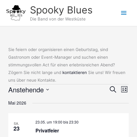
Zum
Spooky Blues
Hau
Inhalt
springen
Die Band von der Westküste
Sie feiern oder organisieren einen Geburtstag, sind
Gastronom oder Event-Manager und suchen einen
stimmungsvollen Act für einen erlebnisreichen Abend?
Zögern Sie nicht lange und
kontaktieren
Sie uns! Wir freuen
uns über neue Kontakte.
Anstehende
Veranstaltungen
Veranstaltung
Suche
Verans
Liste
Suche
Ansich
Datum
Mai 2026
und
Naviga
wählen.
Ansichten,
Navigation
23.05. um 19:00
bis
23:30
SA.
23
Privatfeier